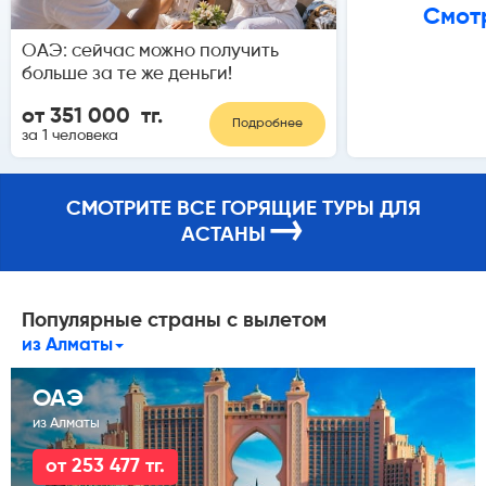
Смотр
ОАЭ: сейчас можно получить
больше за те же деньги!
от 351 000 тг.
Подробнее
за 1 человека
СМОТРИТЕ ВСЕ ГОРЯЩИЕ ТУРЫ ДЛЯ
→
АСТАНЫ
Популярные страны с вылетом
из Алматы
ОАЭ
из Алматы
от 253 477 тг.