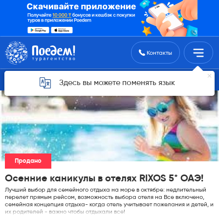
Поиск туров
Контакты
Горящие туры для Астаны
Здесь вы можете поменять язык
Продано
Осенние каникулы в отелях RIXOS 5* ОАЭ!
Лучший выбор для семейного отдыха на море в октябре: недлительный
перелет прямым рейсом, возможность выбора отеля на Все включено,
семейная концепция отдыха- когда отель учитывает пожелания и детей, и
их родителей - важно чтобы отдыхали все!