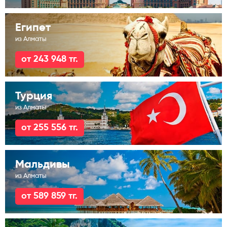
Египет
из Алматы
от 243 948 тг.
Турция
из Алматы
от 255 556 тг.
Мальдивы
из Алматы
от 589 859 тг.