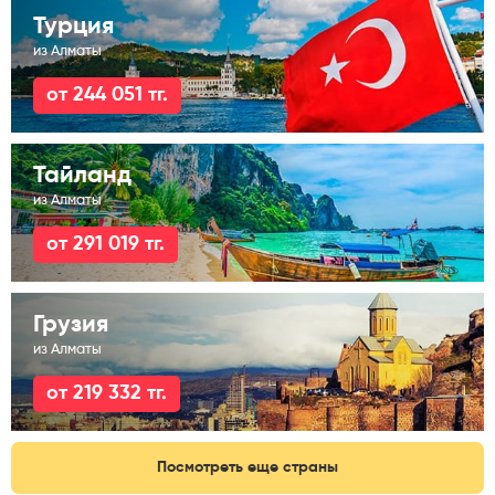
Турция
из Алматы
от 244 051 тг.
Тайланд
из Алматы
от 291 019 тг.
Грузия
из Алматы
от 219 332 тг.
Посмотреть еще страны