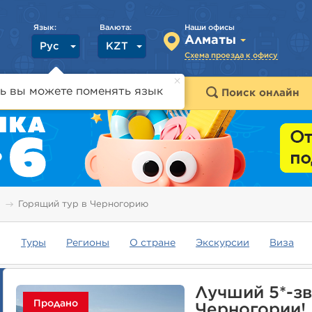
Язык:
Валюта:
Наши офисы
Алматы
Рус
KZT
Схема проезда к офису
ь вы можете поменять язык
траны
Горящие туры
Поиск онлайн
Горящий тур в Черногорию
Туры
Регионы
О стране
Экскурсии
Виза
Лучший 5*-зв
Продано
Черногории!