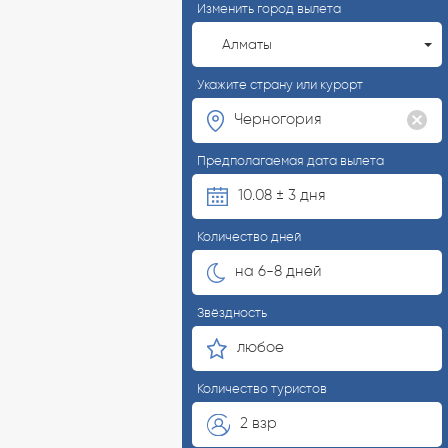
Изменить город вылета
Алматы
Укажите страну или курорт
Предполагаемая дата вылета
10.08 ± 3 дня
Количество дней
на 6-8 дней
Звёздность
любое
Количество туристов
2 взр