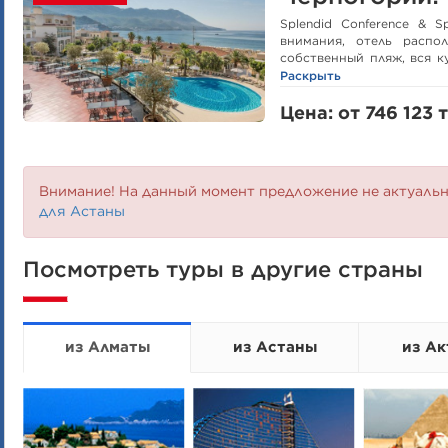
Splendid Conference & 
внимания, отель распо
собственный пляж, вся к
шаговой доступности, для
Раскрыть
что есть детский клуб и д
наличие SPA-центра
Цена: от 746 123 т
дополнительным бонусом
Внимание! На данный момент предложение не актуаль
для Астаны
Посмотреть туры в другие страны
из Алматы
из Астаны
из Ак