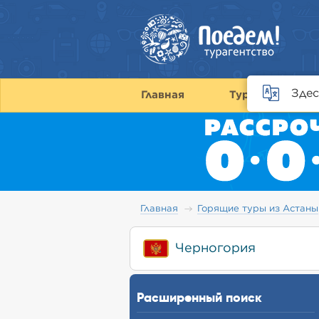
Здес
Главная
Туры
С
Главная
Горящие туры из Астаны
Черногория
Расширенный поиск