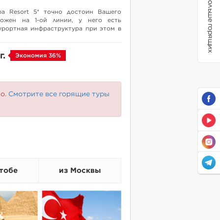
Больше горящих
Spa Resort 5* точно достоин Вашего
ложен на 1-ой линии, у него есть
урортная инфраструктура при этом в
 тех кто летит с детьми очень удобно
етский бассейн, для тех кто без детей
 с крытыми бассейнами будет
г.
Экономия 36%
!
но.
Смотрите все горящие туры
тобе
из Москвы