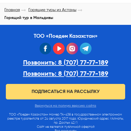
Главная
Горящие туры из Астаны
Горящий тур в Мальдивы
ТОО «Поедем Казахстан»
facebook
youtube
instagram
telegram
Позвонить: 8 (707) 77-77-189
Позвонить: 8 (707) 77-77-189
ПОДПИСАТЬСЯ НА РАССЫЛКУ
Вернуться на полную версию сайта
ТОО «Поедем Казахстан» Номер ТА-438 в государственном электронном
реестре турагентств от 24 августа 2017 года. Юридический адрес: г.Алматы,
пр. Достык 42/1
Сайт не является публичной офертой