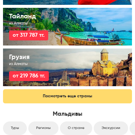
Тайланд
из Алматы
от 317 787 тг.
Грузия
из Алматы
от 219 786 тг.
Посмотреть еще страны
Мальдивы
Туры
Регионы
О стране
Экскурсии