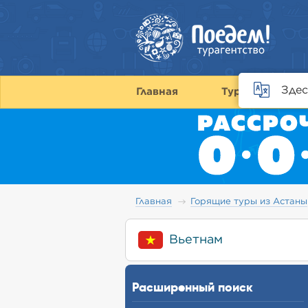
Здес
Главная
Туры
С
Главная
Горящие туры из Астаны
Вьетнам
Расширенный поиск