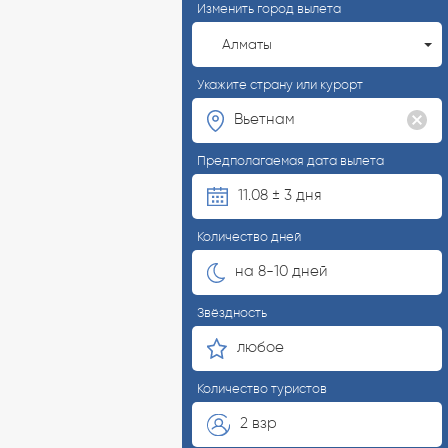
Изменить город вылета
Алматы
Укажите страну или курорт
Предполагаемая дата вылета
11.08 ± 3 дня
Количество дней
на 8-10 дней
Звёздность
любое
Количество туристов
2 взр