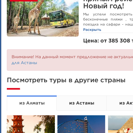
Новый год!
Мы успели посмотреть
бесконечные пляжи , т
поездка на сафари - наш
так хочется показать им 
Раскрыть
среде!
Цена: от 385 308 
Внимание! На данный момент предложение не актуаль
для Астаны
Посмотреть туры в другие страны
из Алматы
из Астаны
из Ак