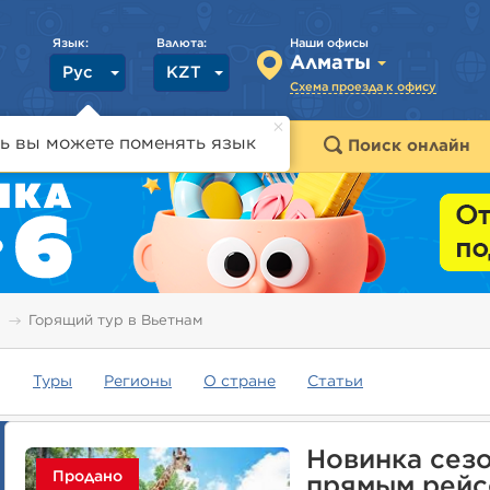
Язык:
Валюта:
Наши офисы
Алматы
Рус
KZT
Схема проезда к офису
ь вы можете поменять язык
траны
Горящие туры
Поиск онлайн
Горящий тур в Вьетнам
Туры
Регионы
О стране
Статьи
Новинка сезо
Продано
прямым рейс