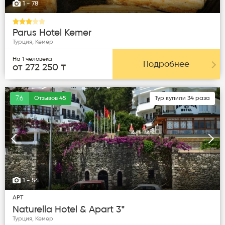
1
- 78
Parus Hotel Kemer
Турция, Кемер
На 1 человека
Подробнее
от 272 250 ₸
7.6
Отзывов 45
Тур купили 34 раза
Следующая
Пред
1
- 54
APT
Naturella Hotel & Apart 3*
Турция, Кемер