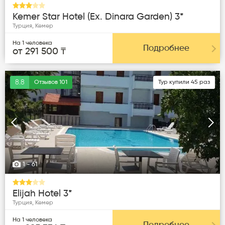
Kemer Star Hotel (ex. Dinara Garden) 3*
Турция, Кемер
На 1 человека
Подробнее
от 291 500 ₸
8.8
Отзывов 101
Тур купили 45 раз
Следующая
Пред
1
- 61
Elijah Hotel 3*
Турция, Кемер
На 1 человека