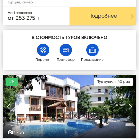
Турция, Кемер
На 1 человека
Подробнее
от 253 275 ₸
В СТОИМОСТЬ ТУРОВ ВКЛЮЧЕНО
Перелет
Трансфер
Проживание
7.5
Тур купили 40 раз
Следующая
Пред
1
- 34