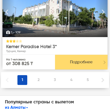
Следующая
Пред
1
- 109
Kemer Paradise Hotel 3*
Турция, Кемер
На 1 человека
Подробнее
от 308 825 ₸
1
2
3
4
5
Популярные страны с вылетом
из Алматы