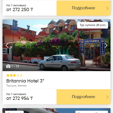
На 1 человека
Подробнее
от 272 250 ₸
Тур купили 28 раз
Следующая
Пред
1
- 13
Britannia Hotel 3*
Турция, Кемер
На 1 человека
Подробнее
от 272 954 ₸