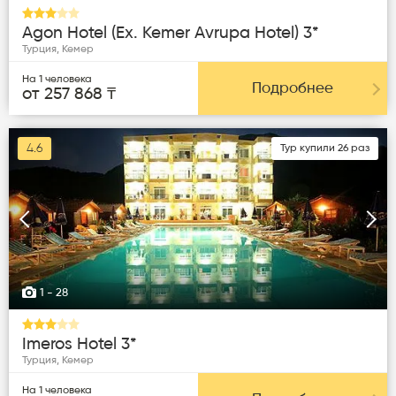
Agon Hotel (ex. Kemer Avrupa Hotel) 3*
Турция, Кемер
На 1 человека
Подробнее
от 257 868 ₸
4.6
Тур купили 26 раз
Следующая
Пред
1
- 28
Imeros Hotel 3*
Турция, Кемер
На 1 человека