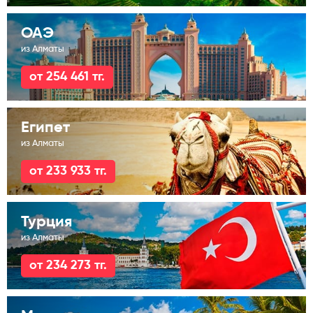
ОАЭ
из Алматы
от 254 461 тг.
Египет
из Алматы
от 233 933 тг.
Турция
из Алматы
от 234 273 тг.