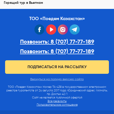
Горящий тур в Вьетнам
ТОО «Поедем Казахстан»
facebook
youtube
instagram
telegram
Позвонить: 8 (707) 77-77-189
Позвонить: 8 (707) 77-77-189
ПОДПИСАТЬСЯ НА РАССЫЛКУ
Вернуться на полную версию сайта
ТОО «Поедем Казахстан» Номер ТА-438 в государственном электронном
реестре турагентств от 24 августа 2017 года. Юридический адрес: г.Алматы,
пр. Достык 42/1
Сайт не является публичной офертой
Все реквизиты
Пользовательское соглашение