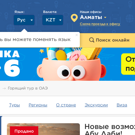
Язык:
Валюта:
Наши офисы
Алматы
Рус
KZT
Схема проезда к офису
ь вы можете поменять язык
траны
Горящие туры
Поиск онлайн
Горящий тур в ОАЭ
Туры
Регионы
О стране
Экскурсии
Виза
Новые возмо
Продано
Абу Даби!