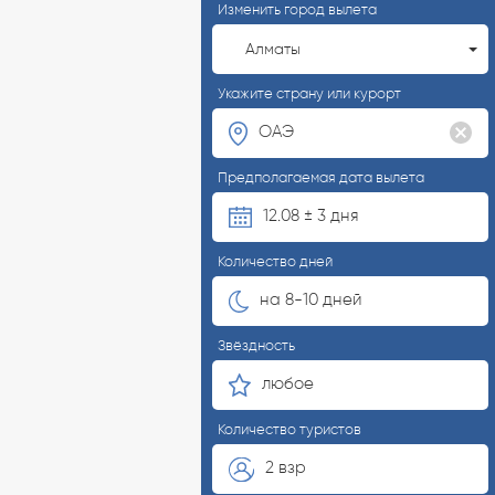
Изменить город вылета
Алматы
Укажите страну или курорт
Предполагаемая дата вылета
12.08 ± 3 дня
Количество дней
на 8-10 дней
Звёздность
любое
Количество туристов
2 взр