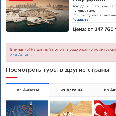
Абу-Даби — это уже не п
путешествие.
Раньше туристы заезжа
мечети шейха Зайда — и э
Раскрыть
Но сейчас всё поменялос
ехать сюда одним днём с
Цена: от 247 760 
Здесь:
✔️ Лувр Абу-Даби — музей
✔️ Jubail Mangrove Park 
✔️Дом трёх религий 
Внимание! На данный момент предложение не актуаль
открывшийся 1 марта
для Астаны
✔️TeamLab — интеракти
художников
✔️ Al Qana — стильный га
✔️ Парк аттракционов, на
Посмотреть туры в другие страны
✔️ Пляж Саадият — белос
Если планируете ОАЭ — п
здесь, оно того стоит.
из Алматы
из Астаны
из Ак