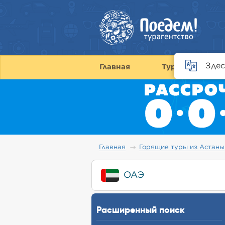
Здес
Главная
Туры
С
Главная
Горящие туры из Астаны
ОАЭ
Расширенный поиск