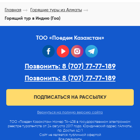
Главная
Горящие туры из Алматы
Горящий тур в Индию (Гоа)
ТОО «Поедем Казахстан»
facebook
youtube
instagram
telegram
Позвонить: 8 (707) 77-77-189
Позвонить: 8 (707) 77-77-189
ПОДПИСАТЬСЯ НА РАССЫЛКУ
Вернуться на полную версию сайта
ТОО «Поедем Казахстан» Номер ТА-438 в государственном электронном
реестре турагентств от 24 августа 2017 года. Юридический адрес: г.Алматы,
пр. Достык 42/1
Сайт не является публичной офертой
Все реквизиты