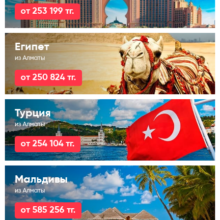
от 253 199 тг.
Египет
из Алматы
от 250 824 тг.
Турция
из Алматы
от 254 104 тг.
Мальдивы
из Алматы
от 585 256 тг.