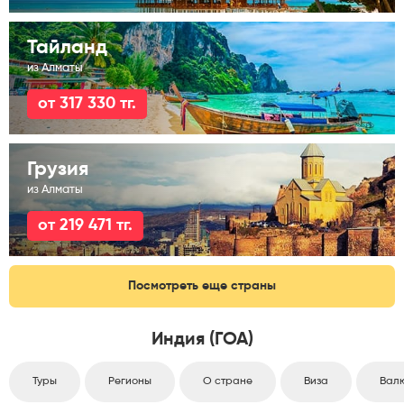
Тайланд
из Алматы
от 317 330 тг.
Грузия
из Алматы
от 219 471 тг.
Посмотреть еще страны
Индия (ГОА)
Туры
Регионы
О стране
Виза
Вал