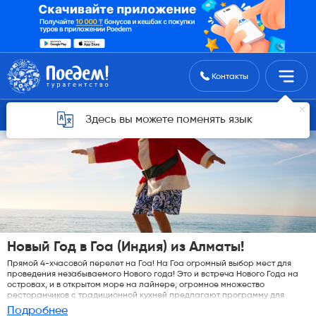
Поиск туров
Контакты
Горящие туры для Алматы
Здесь вы можете поменять язык
Новый Год в Гоа (Индия) из Алматы!
Прямой 4-хчасовой перелет на Гоа! На Гоа огромный выбор мест для
проведения незабываемого Нового года! Это и встреча Нового Года на
островах, и в открытом море на лайнере, огромное множество
ресторанчиков с традиционной кухней предлагают программу для
встречи Нового года, а после на пляже можно организовать шашлык из
Подробнее