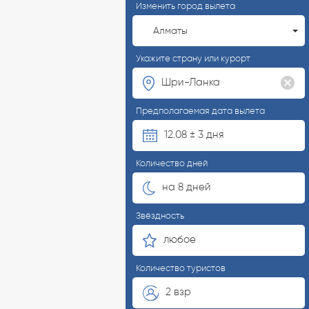
Изменить город вылета
Алматы
Укажите страну или курорт
Предполагаемая дата вылета
12.08 ± 3 дня
Количество дней
на 8 дней
Звёздность
любое
Количество туристов
2 взр