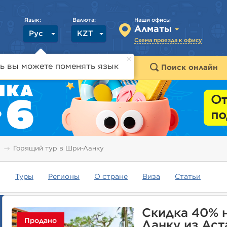
Язык:
Валюта:
Наши офисы
Алматы
Рус
KZT
Схема проезда к офису
ь вы можете поменять язык
траны
Горящие туры
Поиск онлайн
Горящий тур в Шри-Ланку
Туры
Регионы
О стране
Виза
Статьи
Скидка 40% 
Продано
Ланку из Аст