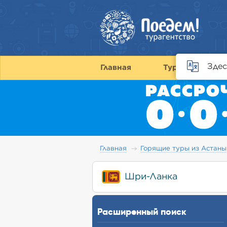
Здес
Главная
Туры
С
Главная
Горящие туры из Астаны
Шри-Ланка
Расширенный поиск