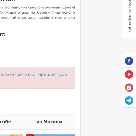
Больше горящих
ку по максимально сниженным ценам!
 Пляжный отдых на берегу Индийского
пической природы, комфортные отели
ведические массажи - Шри Ланка
нителей релакс отдыха!
г.
но.
Смотрите все горящие туры
тобе
из Москвы