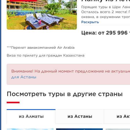
Горящие туры в Шри Лан
Осталось всего 2 места!
океана, в окружении тро
на самом берегу, аюр
Раскрыть
идеально подходит для це
Цена: от 295 996 т
***Перелет авиакомпанией Air Arabia
Виза по прилету для граждан Казахстана
Внимание! На данный момент предложение не актуаль
для Астаны
Посмотреть туры в другие страны
из Алматы
из Астаны
из Ак