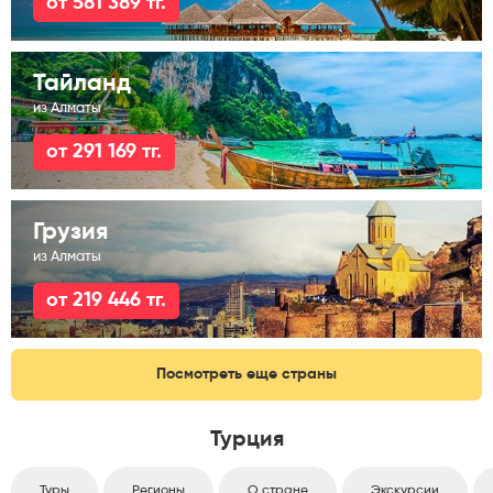
от 581 389 тг.
Тайланд
из Алматы
от 291 169 тг.
Грузия
из Алматы
от 219 446 тг.
Посмотреть еще страны
Турция
Туры
Регионы
О стране
Экскурсии