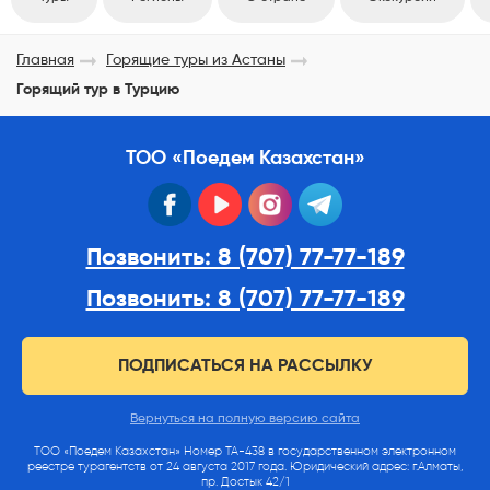
Главная
Горящие туры из Астаны
Горящий тур в Турцию
ТОО «Поедем Казахстан»
facebook
youtube
instagram
telegram
Позвонить: 8 (707) 77-77-189
Позвонить: 8 (707) 77-77-189
ПОДПИСАТЬСЯ НА РАССЫЛКУ
Вернуться на полную версию сайта
ТОО «Поедем Казахстан» Номер ТА-438 в государственном электронном
реестре турагентств от 24 августа 2017 года. Юридический адрес: г.Алматы,
пр. Достык 42/1