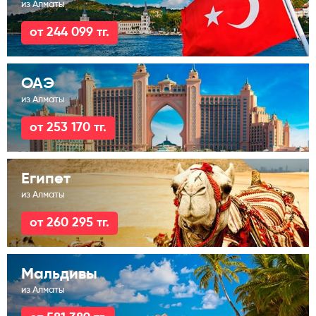
из Алматы
от 244 099 тг.
ОАЭ
из Алматы
от 253 170 тг.
Египет
из Алматы
от 260 295 тг.
Мальдивы
из Алматы