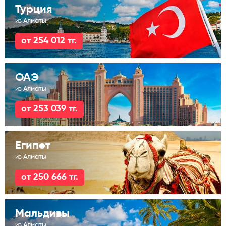
Турция
из Алматы
от 254 012 тг.
ОАЭ
из Алматы
от 253 039 тг.
Египет
из Алматы
от 250 666 тг.
Мальдивы
из Алматы