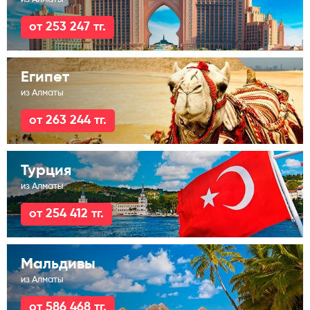
от 253 247 тг.
Египет
из Алматы
от 263 244 тг.
Турция
из Алматы
от 254 412 тг.
Мальдивы
из Алматы
от 586 468 тг.