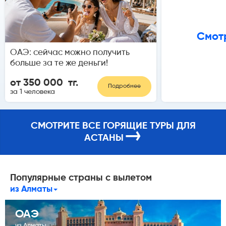
Смотр
ОАЭ: сейчас можно получить
больше за те же деньги!
от 350 000 тг.
Подробнее
за 1 человека
СМОТРИТЕ ВСЕ ГОРЯЩИЕ ТУРЫ ДЛЯ
→
АСТАНЫ
Популярные страны с вылетом
из Алматы
ОАЭ
из Алматы