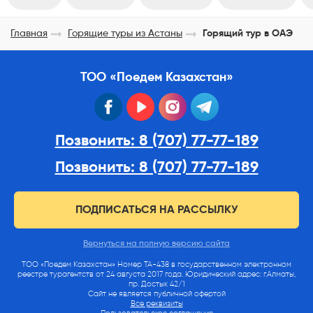
Главная
Горящие туры из Астаны
Горящий тур в ОАЭ
ТОО «Поедем Казахстан»
facebook
youtube
instagram
telegram
Позвонить: 8 (707) 77-77-189
Позвонить: 8 (707) 77-77-189
ПОДПИСАТЬСЯ НА РАССЫЛКУ
Вернуться на полную версию сайта
ТОО «Поедем Казахстан» Номер ТА-438 в государственном электронном
реестре турагентств от 24 августа 2017 года. Юридический адрес: г.Алматы,
пр. Достык 42/1
Сайт не является публичной офертой
Все реквизиты