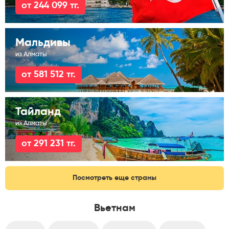
от 244 099 тг.
Мальдивы
из Алматы
от 581 512 тг.
Тайланд
из Алматы
от 291 231 тг.
Посмотреть еще страны
Вьетнам