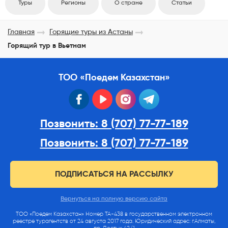
Туры
Регионы
О стране
Статьи
Главная
Горящие туры из Астаны
Горящий тур в Вьетнам
ТОО «Поедем Казахстан»
facebook
youtube
instagram
telegram
Позвонить: 8 (707) 77-77-189
Позвонить: 8 (707) 77-77-189
ПОДПИСАТЬСЯ НА РАССЫЛКУ
Вернуться на полную версию сайта
ТОО «Поедем Казахстан» Номер ТА-438 в государственном электронном
реестре турагентств от 24 августа 2017 года. Юридический адрес: г.Алматы,