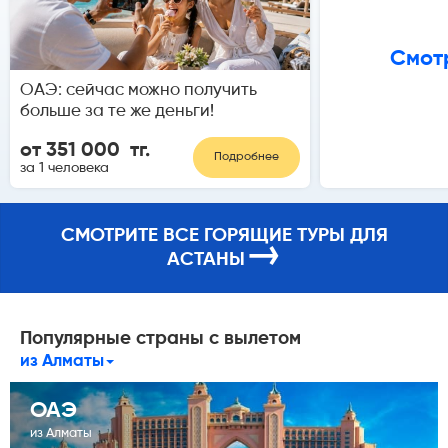
Смотр
ОАЭ: сейчас можно получить
больше за те же деньги!
от 351 000 тг.
Подробнее
за 1 человека
СМОТРИТЕ ВСЕ ГОРЯЩИЕ ТУРЫ ДЛЯ
→
АСТАНЫ
Популярные страны с вылетом
из Алматы
ОАЭ
из Алматы