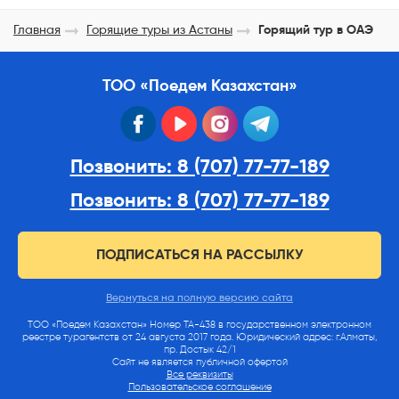
Главная
Горящие туры из Астаны
Горящий тур в ОАЭ
ТОО «Поедем Казахстан»
facebook
youtube
instagram
telegram
Позвонить: 8 (707) 77-77-189
Позвонить: 8 (707) 77-77-189
ПОДПИСАТЬСЯ НА РАССЫЛКУ
Вернуться на полную версию сайта
ТОО «Поедем Казахстан» Номер ТА-438 в государственном электронном
реестре турагентств от 24 августа 2017 года. Юридический адрес: г.Алматы,
пр. Достык 42/1
Сайт не является публичной офертой
Все реквизиты
Пользовательское соглашение