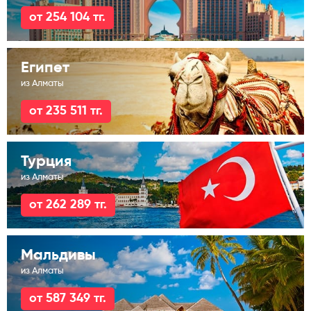
от 254 104 тг.
Египет
из Алматы
от 235 511 тг.
Турция
из Алматы
от 262 289 тг.
Мальдивы
из Алматы
от 587 349 тг.