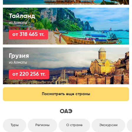
Тайланд
из Алматы
от 318 465 тг.
Грузия
из Алматы
от 220 256 тг.
Посмотреть еще страны
ОАЭ
Туры
Регионы
О стране
Экскурсии