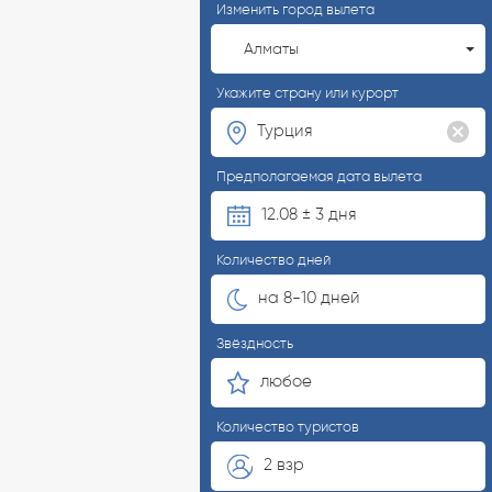
Изменить город вылета
Алматы
Укажите страну или курорт
Предполагаемая дата вылета
12.08 ± 3 дня
Количество дней
на 8-10 дней
Звёздность
любое
Количество туристов
2 взр