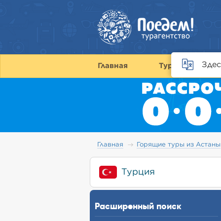
Здес
Главная
Туры
С
Главная
Горящие туры из Астаны
Турция
Расширенный поиск