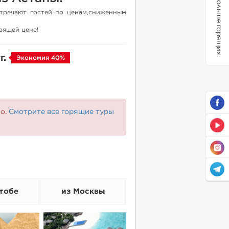
Больше горящих
стречают гостей по ценам,сниженным
рящей цене!
г.
Экономия 40%
но.
Смотрите все горящие туры
тобе
из Москвы