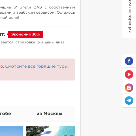
Больше горящих
учшие 5* отели ОАЭ с собственным
рами и арабским сервисом! Осталось
ьной цене!
тг.
Экономия 30%
ается: страховка 1$ в день, виза
но.
Смотрите все горящие туры
тобе
из Москвы