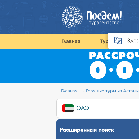
Здес
Главная
Туры
С
Главная
Горящие туры из Астаны
ОАЭ
Расширенный поиск