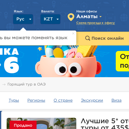
Язык:
Валюта:
Наши офисы
Алматы
Рус
KZT
Схема проезда к офису
ь вы можете поменять язык
траны
Горящие туры
Поиск онлайн
Горящий тур в ОАЭ
Туры
Регионы
О стране
Экскурсии
Виза
Лучшие 5* о
Продано
туры от 435$