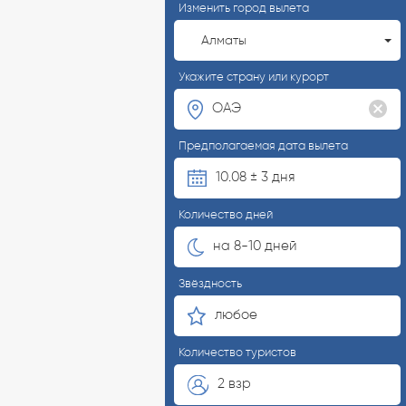
Изменить город вылета
Алматы
Укажите страну или курорт
Предполагаемая дата вылета
10.08 ± 3 дня
Количество дней
на 8-10 дней
Звёздность
любое
Количество туристов
2 взр