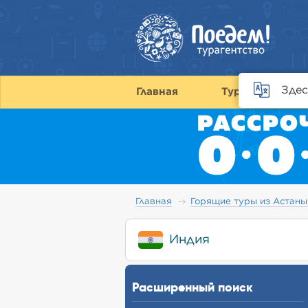
Здес
Главная
Туры
С
Главная
Горящие туры из Астаны
Индия
Расширенный поиск