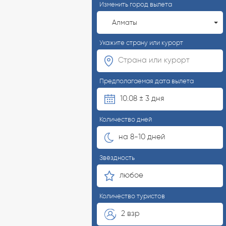
Изменить город вылета
Алматы
Укажите страну или курорт
Предполагаемая дата вылета
10.08 ± 3 дня
Количество дней
на 8-10 дней
Звёздность
любое
Количество туристов
2 взр