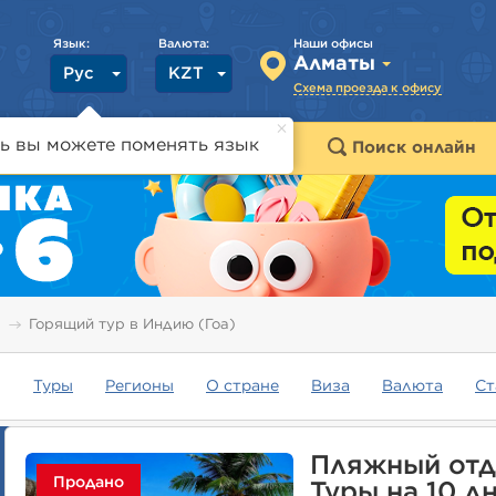
Язык:
Валюта:
Наши офисы
Алматы
Рус
KZT
Схема проезда к офису
ь вы можете поменять язык
траны
Горящие туры
Поиск онлайн
Горящий тур в Индию (Гоа)
Туры
Регионы
О стране
Виза
Валюта
Ст
Пляжный отд
Продано
Туры на 10 д