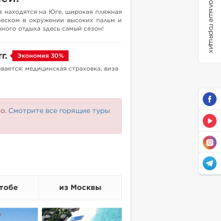
Больше горящих
а находятся на Юге, широкая пляжная
песком в окружении высоких пальм и
ного отдыха здесь самый сезон!
тг.
Экономия 30%
вается: медицинская страховка, виза
но.
Смотрите все горящие туры
тобе
из Москвы