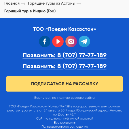
Главная
Горящие туры из Астаны
Горящий тур в Индию (Гоа)
ТОО «Поедем Казахстан»
facebook
youtube
instagram
telegram
Позвонить: 8 (707) 77-77-189
Позвонить: 8 (707) 77-77-189
ПОДПИСАТЬСЯ НА РАССЫЛКУ
Вернуться на полную версию сайта
ТОО «Поедем Казахстан» Номер ТА-438 в государственном электронном
реестре турагентств от 24 августа 2017 года. Юридический адрес: г.Алматы,
пр. Достык 42/1
Сайт не является публичной офертой
Все реквизиты
Пользовательское соглашение