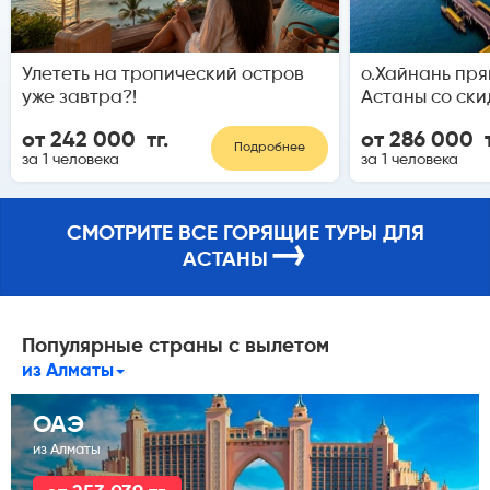
Улететь на тропический остров
о.Хайнань пря
уже завтра?!
Астаны со ски
от 242 000 тг.
от 286 000 т
Подробнее
за 1 человека
за 1 человека
СМОТРИТЕ ВСЕ ГОРЯЩИЕ ТУРЫ ДЛЯ
→
АСТАНЫ
Популярные страны с вылетом
из Алматы
ОАЭ
из Алматы