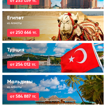
от 253 039 тг.
Египет
из Алматы
от 250 666 тг.
Турция
из Алматы
от 254 012 тг.
Мальдивы
из Алматы
от 584 887 тг.