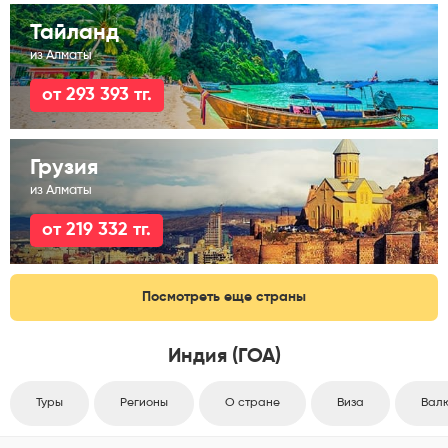
Тайланд
из Алматы
от 293 393 тг.
Грузия
из Алматы
от 219 332 тг.
Посмотреть еще страны
Индия (ГОА)
Туры
Регионы
О стране
Виза
Вал