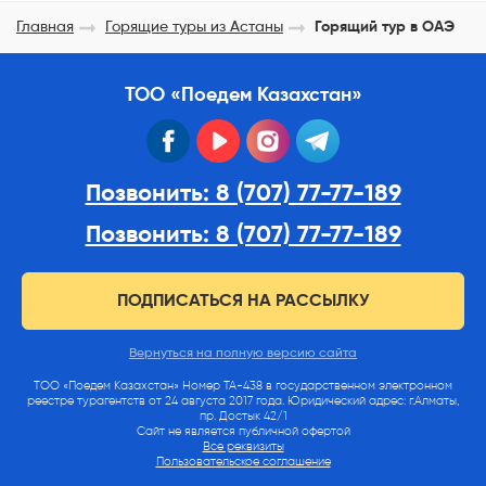
Главная
Горящие туры из Астаны
Горящий тур в ОАЭ
ТОО «Поедем Казахстан»
facebook
youtube
instagram
telegram
Позвонить: 8 (707) 77-77-189
Позвонить: 8 (707) 77-77-189
ПОДПИСАТЬСЯ НА РАССЫЛКУ
Вернуться на полную версию сайта
ТОО «Поедем Казахстан» Номер ТА-438 в государственном электронном
реестре турагентств от 24 августа 2017 года. Юридический адрес: г.Алматы,
пр. Достык 42/1
Сайт не является публичной офертой
Все реквизиты
Пользовательское соглашение