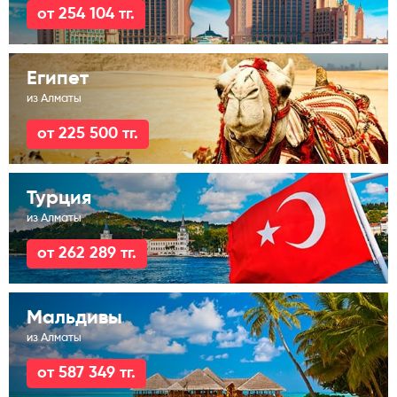
от 254 104 тг.
Египет
из Алматы
от 225 500 тг.
Турция
из Алматы
от 262 289 тг.
Мальдивы
из Алматы
от 587 349 тг.