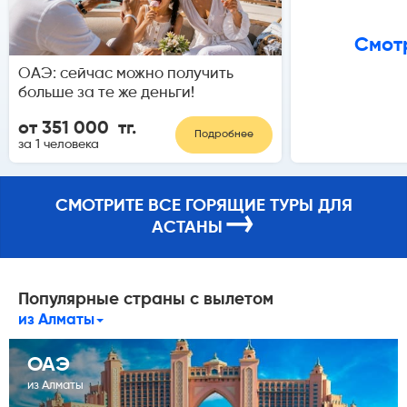
Смотр
ОАЭ: сейчас можно получить
больше за те же деньги!
от 351 000 тг.
Подробнее
за 1 человека
СМОТРИТЕ ВСЕ ГОРЯЩИЕ ТУРЫ ДЛЯ
→
АСТАНЫ
Популярные страны с вылетом
из Алматы
ОАЭ
из Алматы