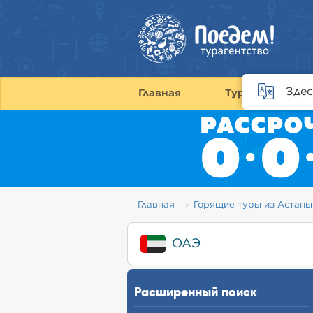
Здес
Главная
Туры
С
Главная
Горящие туры из Астаны
ОАЭ
Расширенный поиск