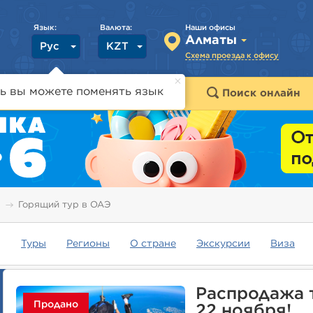
Язык:
Валюта:
Наши офисы
Алматы
Рус
KZT
Схема проезда к офису
ь вы можете поменять язык
траны
Горящие туры
Поиск онлайн
Горящий тур в ОАЭ
Туры
Регионы
О стране
Экскурсии
Виза
Распродажа 
Продано
22 ноября!