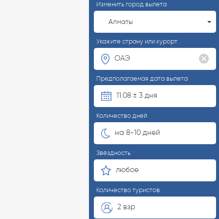
Изменить город вылета
Алматы
Укажите страну или курорт
Предполагаемая дата вылета
11.08 ± 3 дня
Количество дней
на 8-10 дней
Звёздность
любое
Количество туристов
2 взр