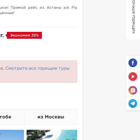
Больше горящих
ели! Прямой рейс из Астаны а/к Fly
данные!
г.
Экономия 35%
но.
Смотрите все горящие туры
тобе
из Москвы