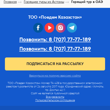
Главная
Горящие туры из Астаны
Горящий тур в ОАЭ
ТОО «Поедем Казахстан»
facebook
youtube
instagram
telegram
Позвонить: 8 (707) 77-77-189
Позвонить: 8 (707) 77-77-189
ПОДПИСАТЬСЯ НА РАССЫЛКУ
Вернуться на полную версию сайта
ТОО «Поедем Казахстан» Номер ТА-438 в государственном электронном
реестре турагентств от 24 августа 2017 года. Юридический адрес: г.Алматы,
пр. Достык 42/1
Сайт не является публичной офертой
Все реквизиты
Пользовательское соглашение