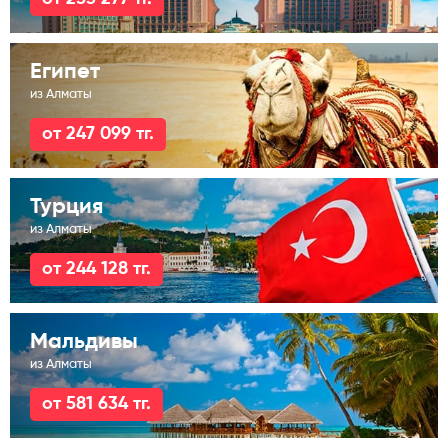
Египет
из Алматы
от 247 099 тг.
Турция
из Алматы
от 244 128 тг.
Мальдивы
из Алматы
от 581 634 тг.