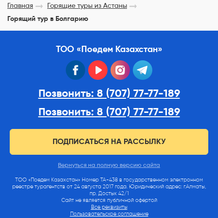
Главная
Горящие туры из Астаны
Горящий тур в Болгарию
ТОО «Поедем Казахстан»
facebook
youtube
instagram
telegram
Позвонить: 8 (707) 77-77-189
Позвонить: 8 (707) 77-77-189
ПОДПИСАТЬСЯ НА РАССЫЛКУ
Вернуться на полную версию сайта
ТОО «Поедем Казахстан» Номер ТА-438 в государственном электронном
реестре турагентств от 24 августа 2017 года. Юридический адрес: г.Алматы,
пр. Достык 42/1
Сайт не является публичной офертой
Все реквизиты
Пользовательское соглашение