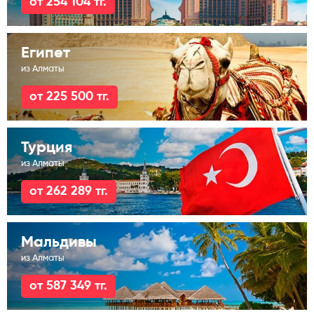
от 254 104 тг.
Египет
из Алматы
от 225 500 тг.
Турция
из Алматы
от 262 289 тг.
Мальдивы
из Алматы
от 587 349 тг.