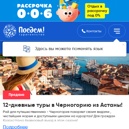
Поиск туров
Контакты
Горящие туры для Астаны
Здесь вы можете поменять язык
Продано
12-дневные туры в Черногорию из Астаны!
Рай для путешественника - Черногория покоряет своим видами ,
чистейшим морем и доступными ценами на курортах! Для граждан
Казахсттана безвизовый въезд в этом сезоне!
Подробнее