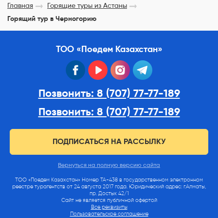
Главная
Горящие туры из Астаны
Горящий тур в Черногорию
ТОО «Поедем Казахстан»
facebook
youtube
instagram
telegram
Позвонить: 8 (707) 77-77-189
Позвонить: 8 (707) 77-77-189
ПОДПИСАТЬСЯ НА РАССЫЛКУ
Вернуться на полную версию сайта
ТОО «Поедем Казахстан» Номер ТА-438 в государственном электронном
реестре турагентств от 24 августа 2017 года. Юридический адрес: г.Алматы,
пр. Достык 42/1
Сайт не является публичной офертой
Все реквизиты
Пользовательское соглашение