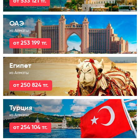
от 533 121 тг.
ОАЭ
из Алматы
от 253 199 тг.
Египет
из Алматы
от 250 824 тг.
Турция
из Алматы
от 254 104 тг.