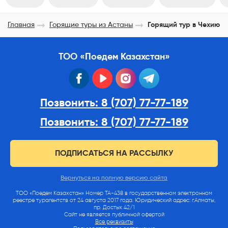
Главная
Горящие туры из Астаны
Горящий тур в Чехию
ТОО «Поедем Казахстан»
facebook
youtube
instagram
telegram
Позвонить: 8 (707) 77-77-189
Позвонить: 8 (707) 77-77-189
ПОДПИСАТЬСЯ НА РАССЫЛКУ
Вернуться на полную версию сайта
ТОО «Поедем Казахстан» Номер ТА-438 в государственном электронном
реестре турагентств от 24 августа 2017 года. Юридический адрес: г.Алматы,
пр. Достык 42/1
Сайт не является публичной офертой
Все реквизиты