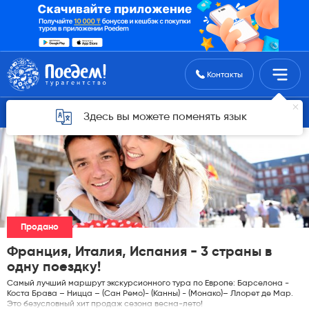
Поиск туров
Контакты
Горящие туры для Астаны
Здесь вы можете поменять язык
Продано
Франция, Италия, Испания - 3 страны в
одну поездку!
Самый лучший маршрут экскурсионного тура по Европе: Барселона -
Коста Брава – Ницца – (Сан Ремо)- (Канны) - (Монако)– Ллорет де Мар.
Это безусловный хит продаж сезона весна-лето!