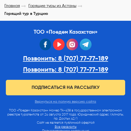
Главная
Горящие туры из Астаны
Горящий тур в Турцию
ТОО «Поедем Казахстан»
facebook
youtube
instagram
telegram
Позвонить: 8 (707) 77-77-189
Позвонить: 8 (707) 77-77-189
ПОДПИСАТЬСЯ НА РАССЫЛКУ
Вернуться на полную версию сайта
ТОО «Поедем Казахстан» Номер ТА-438 в государственном электронном
реестре турагентств от 24 августа 2017 года. Юридический адрес: г.Алматы,
пр. Достык 42/1
Сайт не является публичной офертой
Все реквизиты