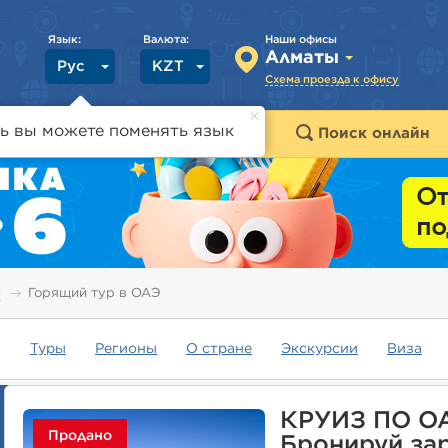
Язык:
Валюта:
Наши офисы
Алматы
Рус
KZT
Схема проезда к офису
ь вы можете поменять язык
траны
Горящие туры
Поиск онлайн
ы
Горящий тур в ОАЭ
Туры
Регионы
О стране
Экскурсии
Виза
КРУИЗ ПО О
Продано
Бронируй за