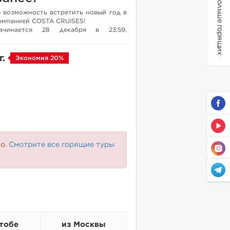
Больше горящих
 возможность встретить новый год в
омпанией COSTA CRUISES!
чинается 28 декабря в 23:59,
7 ночей/8 дней. Лайнер COSTA
ет от порта в Абу-Даби и прибывает
г.
Экономия 20%
бу-Даби, ОАЭ | Дубай, ОАЭ | Дубай,
ат, Оман | о. Сир-Бани-Яс, ОАЭ | Абу-
АЭ
аемый отдых на роскошном лайнере
 компании, а также незабываемый
ту в Персидском Заливе! Места
 приобретается дополнительно!
чным набором опций, включенных в
но.
Смотрите все горящие туры
ш / ванна, фен, кондиционер).
а борту применяется посменная
ивая музыка и т.п.).
ы и джакузи.
тобе
из Москвы