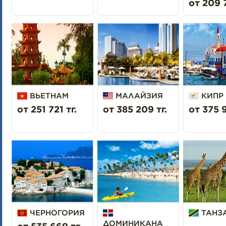
Страховка от невыезда (по желанию).
от 209 7
Авиаперелёт и трансферы.
Экскурсии в портах захода.
Мини-бар в каюте.
Услуги индивидуального пользования на борту (СПА-салон,
ВЬЕТНАМ
МАЛАЙЗИЯ
КИПР
от 251 721 тг.
от 385 209 тг.
от 375 9
ЧЕРНОГОРИЯ
ТАНЗ
ДОМИНИКАНА