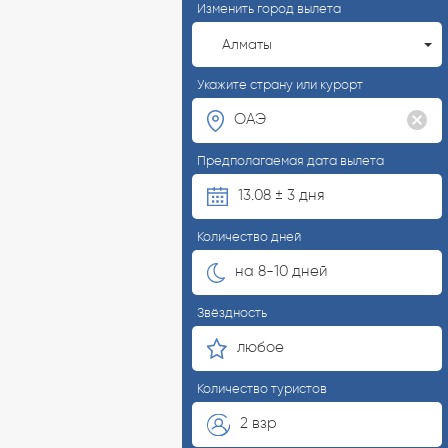
Изменить город вылета
Алматы
Укажите страну или курорт
Предполагаемая дата вылета
13.08 ± 3 дня
Количество дней
на 8-10 дней
Звёздность
любое
Количество туристов
2 взр