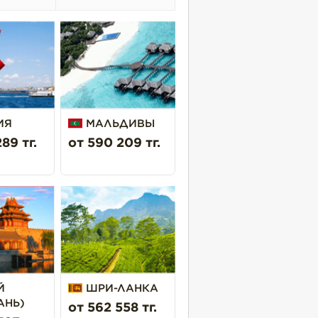
ечисленных услуг дополнительно
иум (действует в течение 2х лет).
сленных услуг категории Premium
ИЯ
МАЛЬДИВЫ
89 тг.
от 590 209 тг.
Й
ШРИ-ЛАНКА
АНЬ)
от 562 558 тг.