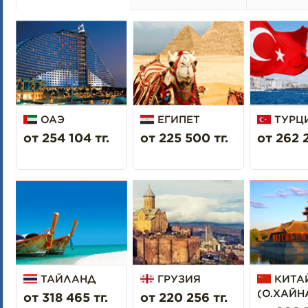
Для гостей всех кают категории Premium (помимо всех вышепер
предоставляется):
Лучшее расположение каюты на лайнере.
Возможность выбора смены питания во время ужина.
Континентальный завтрак в каюту.
Доставка еды в каюту 24 часа.
10% скидка на будущий круиз при бронировании каюты Прем
Не распространяется на Кругосветные круизы.
Для всех гостей кают категорий Suite (помимо всех вышеперечи
ОАЭ
ЕГИПЕТ
ТУРЦ
дополнительно предоставляется):
от 254 104 тг.
от 225 500 тг.
от 262 2
Приоритетная посадка на лайнер.
Персональный батлер.
Свежие фрукты в каюту каждый день.
1 бутылка шампанского и канапе.
Меню подушек.
Приглашение на эксклюзивный коктейль с капитаном.
Дополнительно оплачивается:
Чаевые персоналу.
Казино, телефон, интернет, видеоигры.
Алкогольные и некоторые безалкогольные напитки.
Бронирование столов в альтернативных ресторанах.
ТАЙЛАНД
ГРУЗИЯ
КИТА
Оформление въездных виз по маршруту.
(О.ХАЙН
от 318 465 тг.
от 220 256 тг.
Медицинская страховка.