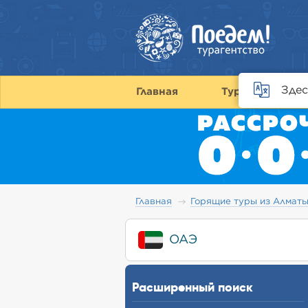
Здес
Главная
Туры
С
Главная
Горящие туры из Алмат
ОАЭ
Расширенный поиск