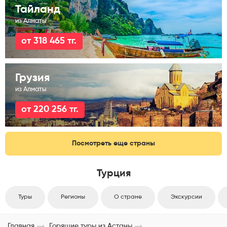
Тайланд
из Алматы
от 318 465 тг.
Грузия
из Алматы
от 220 256 тг.
Посмотреть еще страны
Турция
Туры
Регионы
О стране
Экскурсии
Главная
Горящие туры из Астаны