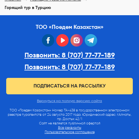
Горящий тур в Турцию
ТОО «Поедем Казахстан»
facebook
youtube
instagram
telegram
Позвонить: 8 (707) 77-77-189
Позвонить: 8 (707) 77-77-189
ПОДПИСАТЬСЯ НА РАССЫЛКУ
Вернуться на полную версию сайта
ТОО «Поедем Казахстан» Номер ТА-438 в государственном электронном
реестре турагентств от 24 августа 2017 года. Юридический адрес: г.Алматы,
пр. Достык 42/1
Сайт не является публичной офертой
Все реквизиты
Пользовательское соглашение