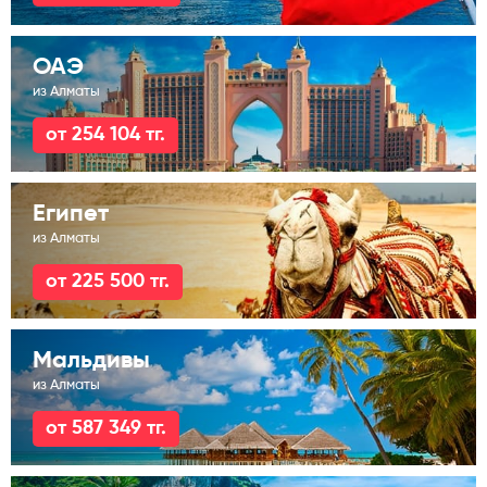
ОАЭ
из Алматы
от 254 104 тг.
Египет
из Алматы
от 225 500 тг.
Мальдивы
из Алматы
от 587 349 тг.