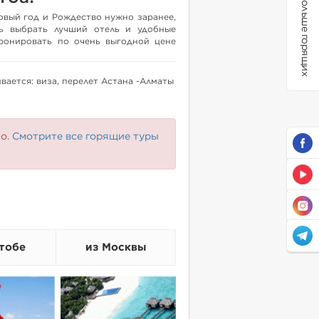
Больше горящих
овый год и Рождество нужно заранее,
ь выбрать лучший отель и удобные
ронировать по очень выгодной цене
личество билетов на перелет прямым
аты ограничено!
ается: виза, перелет Астана -Алматы
но.
Смотрите все горящие туры
тобе
из Москвы