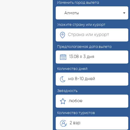
Изменить город вылета
Алматы
Укажите страну или курорт
Предполагаемая дата вылета
13.08 ± 3 дня
Количество дней
на 8-10 дней
Звёздность
любое
Количество туристов
2 взр