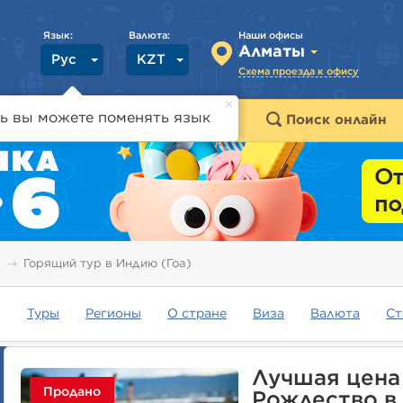
Язык:
Валюта:
Наши офисы
Алматы
Рус
KZT
Схема проезда к офису
ь вы можете поменять язык
траны
Горящие туры
Поиск онлайн
Горящий тур в Индию (Гоа)
Туры
Регионы
О стране
Виза
Валюта
Ст
Лучшая цена 
Продано
Рождество в 