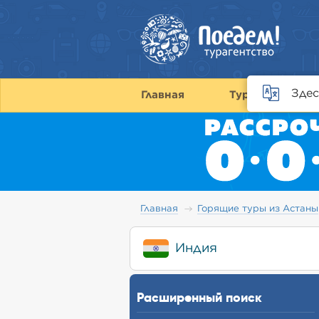
Здес
Главная
Туры
С
Главная
Горящие туры из Астаны
Индия
Расширенный поиск