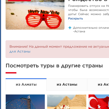
Планировать отпуск на Н
чтобы была возможност
даты! Сейчас можно заб
пляжный отдых в Гоа! Ко
Раскрыть
чартерным рейсом из Алм
Дополнительно оплачив
-Астана
Внимание! На данный момент предложение не актуаль
для Астаны
Посмотреть туры в другие страны
из Алматы
из Астаны
из Ак