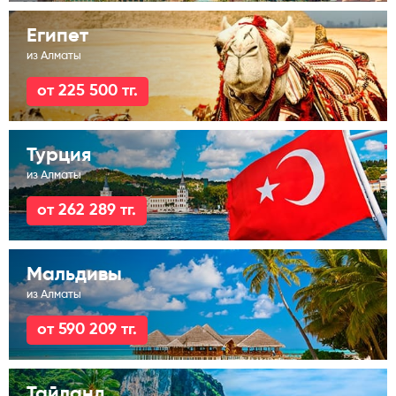
Египет
из Алматы
от 225 500 тг.
Турция
из Алматы
от 262 289 тг.
Мальдивы
из Алматы
от 590 209 тг.
Тайланд