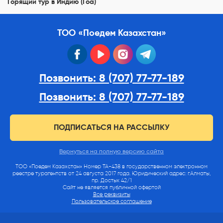
Горящий тур в Индию (Гоа)
ТОО «Поедем Казахстан»
facebook
youtube
instagram
telegram
Позвонить: 8 (707) 77-77-189
Позвонить: 8 (707) 77-77-189
ПОДПИСАТЬСЯ НА РАССЫЛКУ
Вернуться на полную версию сайта
ТОО «Поедем Казахстан» Номер ТА-438 в государственном электронном
реестре турагентств от 24 августа 2017 года. Юридический адрес: г.Алматы,
пр. Достык 42/1
Сайт не является публичной офертой
Все реквизиты
Пользовательское соглашение