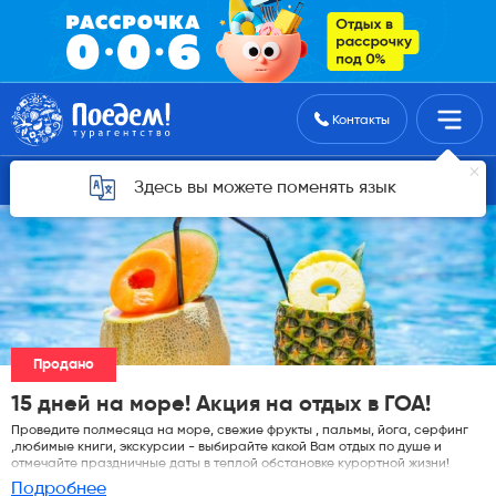
Поиск туров
Контакты
Горящие туры для Астаны
Здесь вы можете поменять язык
Продано
15 дней на море! Акция на отдых в ГОА!
Проведите полмесяца на море, свежие фрукты , пальмы, йога, серфинг
,любимые книги, экскурсии - выбирайте какой Вам отдых по душе и
отмечайте праздничные даты в теплой обстановке курортной жизни!
Подробнее