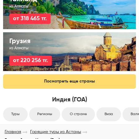
из Алматы
от 318 465 тг.
Грузия
из Алматы
от 220 256 тг.
Посмотреть еще страны
Индия (ГОА)
Туры
Регионы
О стране
Виза
Вал
Главная
Горящие туры из Астаны