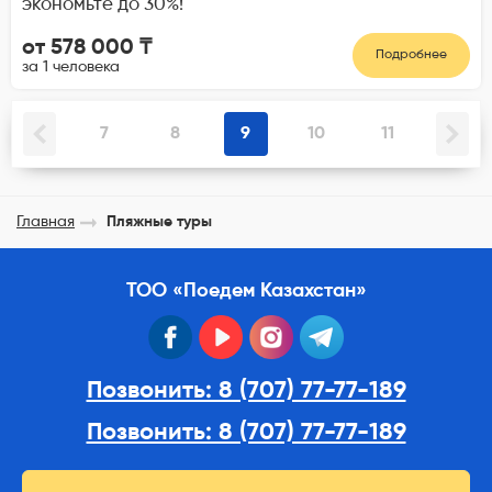
экономьте до 30%!
от 578 000 ₸
Подробнее
за 1 человека
7
8
9
10
11
Главная
Пляжные туры
ТОО «Поедем Казахстан»
facebook
youtube
instagram
telegram
Позвонить: 8 (707) 77-77-189
Позвонить: 8 (707) 77-77-189