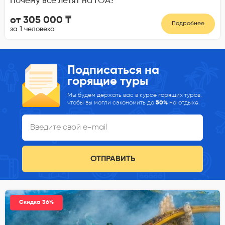
Почему все летят на ГОА?
от 305 000 ₸
Подробнее
за 1 человека
Подписаться на
горящие туры
Мы будем держать вас в курсе горящих туров,
чтобы вы могли сэкономить до
50%
на отдыхе.
ОТПРАВИТЬ
Скидка 36%