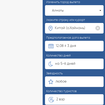
Изменить город вылета
Алматы
Укажите страну или курорт
Предполагаемая дата вылета
12.08 ± 3 дня
Количество дней
на 5-6 дней
Звёздность
любое
Количество туристов
2 взр