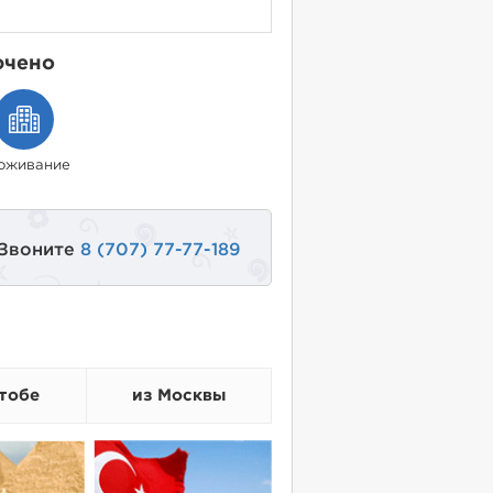
ючено
оживание
 Звоните
8 (707) 77-77-189
тобе
из Москвы