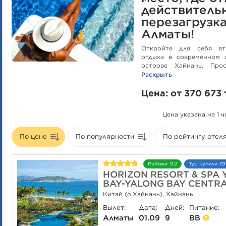
действитель
перезагрузка
Алматы!
Откройте для себя ат
отдыха в современном 
острове Хайнань. Про
сервиса, SPA-комплекс, 
Раскрыть
для идеального отпуска б
Цена: от 370 673 т
Прямой вылет из Алмат
комфортным, а сам Ха
Цена указана на 1
спокойного семейного 
путешествия. Наслажда
пляжами, азиатской кухн
По цене
По популярности
По рейтингу отел
✨ Что вас ждёт:
• Отель 5★ с отличным с
Рейтинг 9.2
Тур купили 79
• Удобное расположение 
HORIZON RESORT & SPA
• SPA и зоны отдыха
BAY-YALONG BAY CENTRA
• Тропическая природа и
Китай (о.Хайнань), Хайнань
• Комфортный вылет из 
• Идеально для семьи, па
Вылет:
Дата:
Дней:
Питание:
Алматы
01.09
9
BB