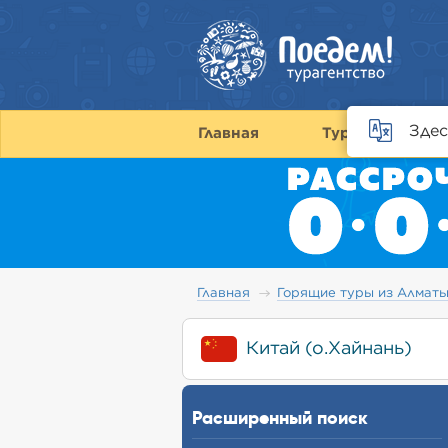
Здес
Главная
Туры
С
Главная
Горящие туры из Алмат
Китай (о.Хайнань)
Расширенный поиск