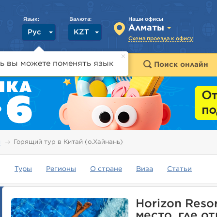
Язык:
Валюта:
Наши офисы
Алматы
Рус
KZT
Схема проезда к офису
ь вы можете поменять язык
траны
Горящие туры
Поиск онлайн
ы
Горящий тур в Китай (о.Хайнань)
Туры
Регионы
О стране
Виза
Статьи
Horizon Reso
место, где о