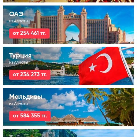
ОАЭ
из Алматы
от 254 461 тг.
Турция
из Алматы
от 234 273 тг.
Мальдивы
из Алматы
от 584 355 тг.