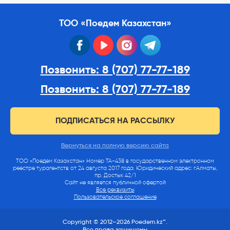
ТОО «Поедем Казахстан»
facebook
youtube
instagram
telegram
Позвонить: 8 (707) 77-77-189
Позвонить: 8 (707) 77-77-189
ПОДПИСАТЬСЯ НА РАССЫЛКУ
Вернуться на полную версию сайта
ТОО «Поедем Казахстан» Номер ТА-438 в государственном электронном
реестре турагентств от 24 августа 2017 года. Юридический адрес: г.Алматы,
пр. Достык 42/1
Сайт не является публичной офертой
Все реквизиты
Пользовательское соглашение
Copyright © 2012–2026 Poedem.kz™.