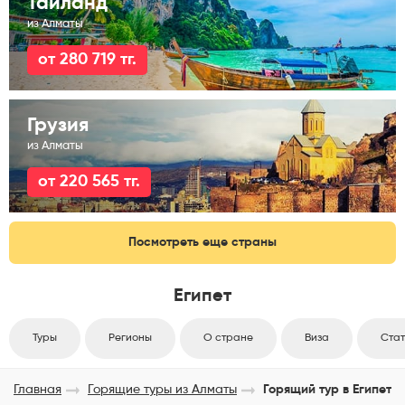
Тайланд
из Алматы
от 280 719 тг.
Грузия
из Алматы
от 220 565 тг.
Посмотреть еще страны
Египет
Туры
Регионы
О стране
Виза
Стат
Главная
Горящие туры из Алматы
Горящий тур в Египет