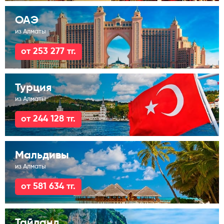
ОАЭ
из Алматы
от 253 277 тг.
Турция
из Алматы
от 244 128 тг.
Мальдивы
из Алматы
от 581 634 тг.
Тайланд