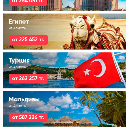
от 254 051 тг.
Египет
из Алматы
от 225 452 тг.
Турция
из Алматы
от 262 257 тг.
Мальдивы
из Алматы
от 587 226 тг.