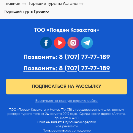
Главная
Горящие туры из Астаны
Горящий тур в Грецию
ТОО «Поедем Казахстан»
facebook
youtube
instagram
telegram
Позвонить: 8 (707) 77-77-189
Позвонить: 8 (707) 77-77-189
ПОДПИСАТЬСЯ НА РАССЫЛКУ
Вернуться на полную версию сайта
ТОО «Поедем Казахстан» Номер ТА-438 в государственном электронном
реестре турагентств от 24 августа 2017 года. Юридический адрес: г.Алматы,
пр. Достык 42/1
Сайт не является публичной офертой
Все реквизиты
Пользовательское соглашение