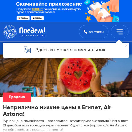
Поиск туров
Контакты
Горящие туры для Астаны
Здесь вы можете поменять язык
Продано
Неприлично низкие цены в Египет, Air
Astana!
Тур по цене авиабилета - согласитесь звучит привлекательно?! На вылет
21 декабря есть горящие туры, перелет будет с комфортом а/к Air Astana,
успейте забрать последние места!