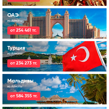
ОАЭ
из Алматы
от 254 461 тг.
Турция
из Алматы
от 234 273 тг.
Мальдивы
из Алматы
от 584 355 тг.