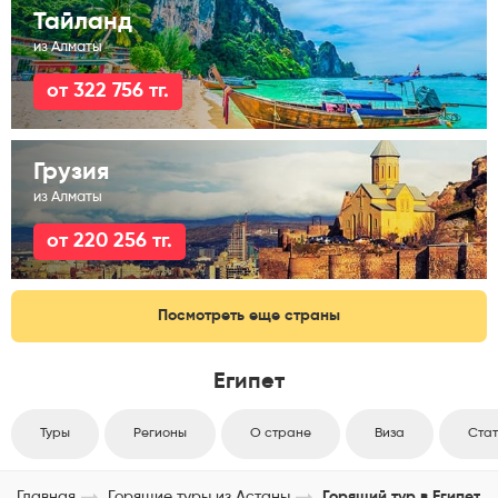
Тайланд
из Алматы
от 322 756 тг.
Грузия
из Алматы
от 220 256 тг.
Посмотреть еще страны
Египет
Туры
Регионы
О стране
Виза
Стат
Главная
Горящие туры из Астаны
Горящий тур в Египет