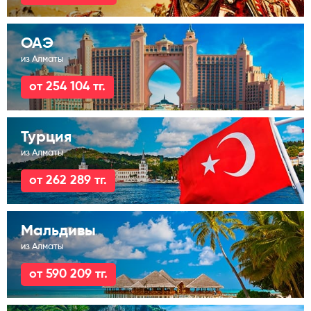
ОАЭ
из Алматы
от 254 104 тг.
Турция
из Алматы
от 262 289 тг.
Мальдивы
из Алматы
от 590 209 тг.