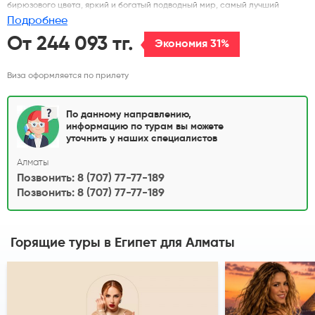
бирюзового цвета, яркий и богатый подводный мир, самый лучший
дайвинг и снорклинг в мире, а также загадочные пирамиды не оставят
Подробнее
вас равнодушными. Отели в Египте работают по системе питания - All
Inclusive. Подарите незабываемый отдых себе и своим детям на берегу
От 244 093 тг.
Экономия 31%
Красного моря.
Виза оформляется по прилету
По данному направлению,
информацию по турам вы можете
уточнить у наших специалистов
Алматы
Позвонить: 8 (707) 77-77-189
Позвонить: 8 (707) 77-77-189
Горящие туры в Египет
для Алматы