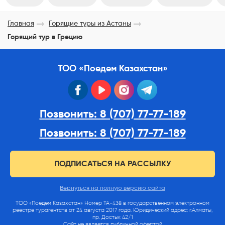
Главная
Горящие туры из Астаны
Горящий тур в Грецию
ТОО «Поедем Казахстан»
facebook
youtube
instagram
telegram
Позвонить: 8 (707) 77-77-189
Позвонить: 8 (707) 77-77-189
ПОДПИСАТЬСЯ НА РАССЫЛКУ
Вернуться на полную версию сайта
ТОО «Поедем Казахстан» Номер ТА-438 в государственном электронном
реестре турагентств от 24 августа 2017 года. Юридический адрес: г.Алматы,
пр. Достык 42/1
Сайт не является публичной офертой