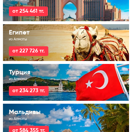
от 254 461 тг.
Египет
из Алматы
от 227 726 тг.
Турция
из Алматы
от 234 273 тг.
Мальдивы
из Алматы
от 584 355 тг.