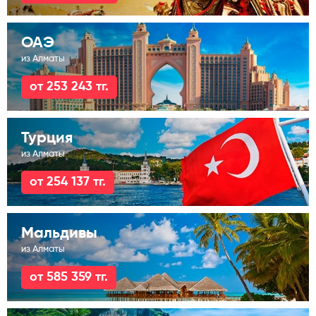
ОАЭ
из Алматы
от 253 243 тг.
Турция
из Алматы
от 254 137 тг.
Мальдивы
из Алматы
от 585 359 тг.