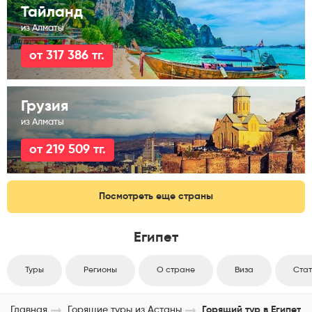
Тайланд
из Алматы
от 317 386 тг.
Грузия
из Алматы
от 219 509 тг.
Посмотреть еще страны
Египет
Туры
Регионы
О стране
Виза
Стат
Главная
Горящие туры из Астаны
Горящий тур в Египет