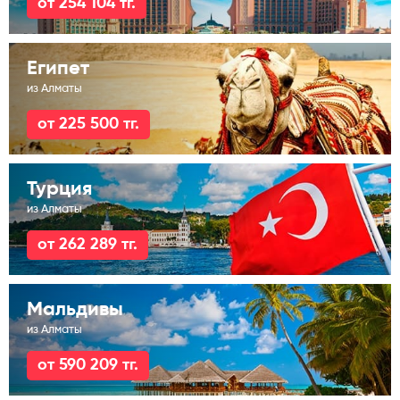
от 254 104 тг.
Египет
из Алматы
от 225 500 тг.
Турция
из Алматы
от 262 289 тг.
Мальдивы
из Алматы
от 590 209 тг.