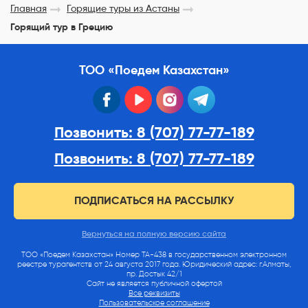
Главная
Горящие туры из Астаны
Горящий тур в Грецию
ТОО «Поедем Казахстан»
facebook
youtube
instagram
telegram
Позвонить: 8 (707) 77-77-189
Позвонить: 8 (707) 77-77-189
ПОДПИСАТЬСЯ НА РАССЫЛКУ
Вернуться на полную версию сайта
ТОО «Поедем Казахстан» Номер ТА-438 в государственном электронном
реестре турагентств от 24 августа 2017 года. Юридический адрес: г.Алматы,
пр. Достык 42/1
Сайт не является публичной офертой
Все реквизиты
Пользовательское соглашение