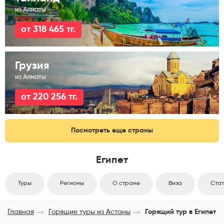
из Алматы
от 318 465 тг.
Грузия
из Алматы
от 220 256 тг.
Посмотреть еще страны
Египет
Туры
Регионы
О стране
Виза
Стат
Главная
Горящие туры из Астаны
Горящий тур в Египет