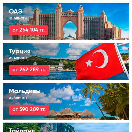
ОАЭ
из Алматы
от 254 104 тг.
Турция
из Алматы
от 262 289 тг.
Мальдивы
из Алматы
от 590 209 тг.
Тайланд