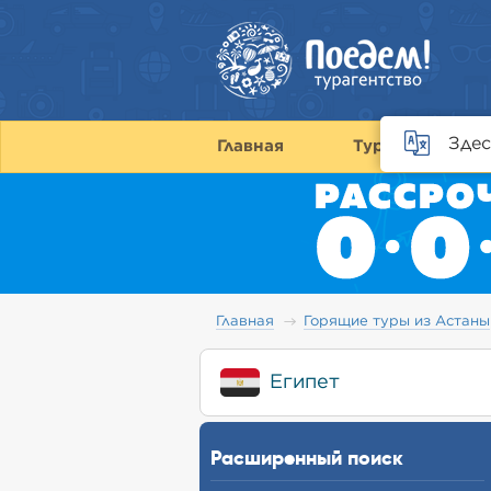
Здес
Главная
Туры
С
Главная
Горящие туры из Астаны
Египет
Расширенный поиск