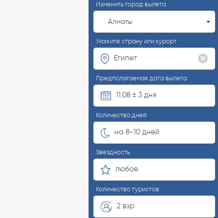
Изменить город вылета
Алматы
Укажите страну или курорт
Предполагаемая дата вылета
11.08 ± 3 дня
Количество дней
на 8-10 дней
Звёздность
любое
Количество туристов
2 взр