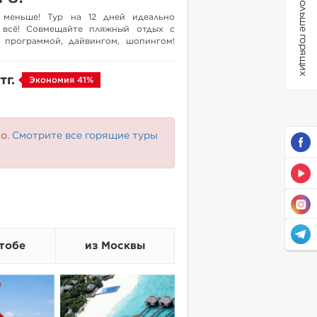
Больше горящих
 меньше! Тур на 12 дней идеально
 всё! Совмещайте пляжный отдых с
 программой, дайвингом, шопингом!
тг.
Экономия 41%
но.
Смотрите все горящие туры
тобе
из Москвы