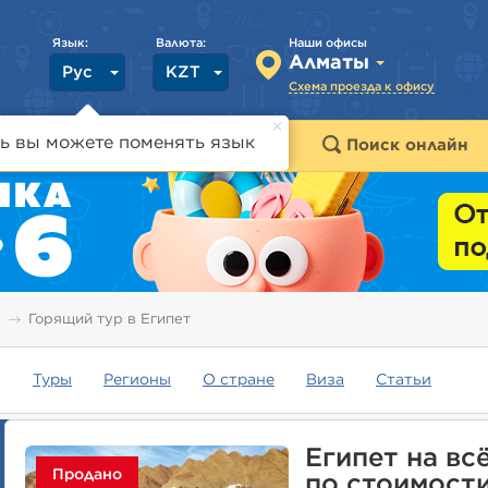
Язык:
Валюта:
Наши офисы
Алматы
Рус
KZT
Схема проезда к офису
ь вы можете поменять язык
траны
Горящие туры
Поиск онлайн
Горящий тур в Египет
Туры
Регионы
О стране
Виза
Статьи
Египет на вс
Продано
по стоимости