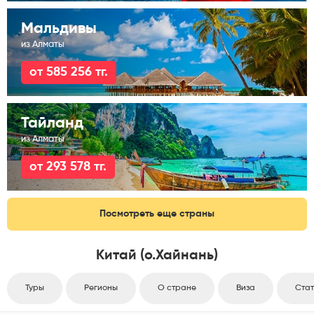
Мальдивы
из Алматы
от 585 256 тг.
Тайланд
из Алматы
от 293 578 тг.
Посмотреть еще страны
Китай (о.Хайнань)
Туры
Регионы
О стране
Виза
Стат