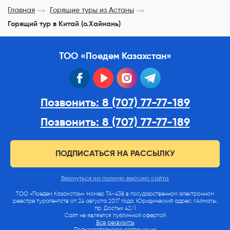
Главная
Горящие туры из Астаны
Горящий тур в Китай (о.Хайнань)
ТОО «Поедем Казахстан»
facebook
youtube
instagram
telegram
Позвонить: 8 (707) 77-77-189
Позвонить: 8 (707) 77-77-189
ПОДПИСАТЬСЯ НА РАССЫЛКУ
Вернуться на полную версию сайта
ТОО «Поедем Казахстан» Номер ТА-438 в государственном электронном
реестре турагентств от 24 августа 2017 года. Юридический адрес: г.Алматы,
пр. Достык 42/1
Сайт не является публичной офертой
Все реквизиты