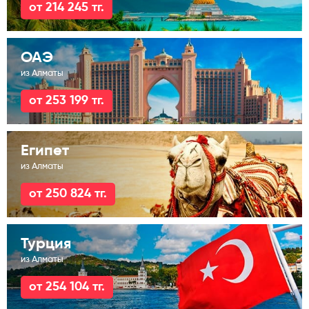
от 214 245 тг.
ОАЭ
из Алматы
от 253 199 тг.
Египет
из Алматы
от 250 824 тг.
Турция
из Алматы
от 254 104 тг.