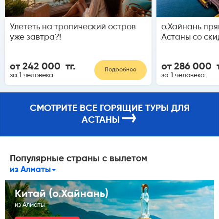
Улететь на тропический остров
о.Хайнань пря
уже завтра?!
Астаны со ски
от 242 000 тг.
от 286 000 т
Подробнее
за 1 человека
за 1 человека
СМОТРИТЕ ВСЕ ГОРЯЩИЕ ТУРЫ ДЛЯ
→
АСТАНЫ
Популярные страны с вылетом
из Алматы
Китай (о.Хайнань)
из Алматы