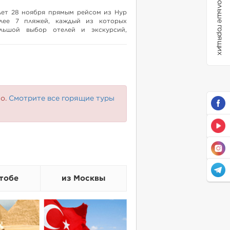
Больше горящих
лет 28 ноября прямым рейсом из Нур
олее 7 пляжей, каждый из которых
ольшой выбор отелей и экскурсий,
шествий и пляжного отдыха!
но.
Смотрите все горящие туры
тобе
из Москвы