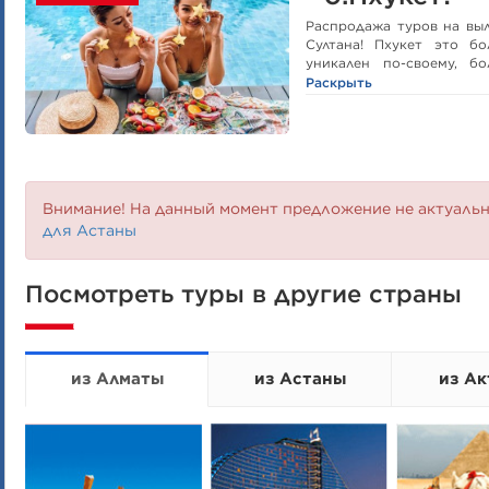
Распродажа туров на вы
Султана! Пхукет это б
уникален по-своему, б
остров идеален для путе
Раскрыть
Внимание! На данный момент предложение не актуаль
для Астаны
Посмотреть туры в другие страны
из Алматы
из Астаны
из Ак