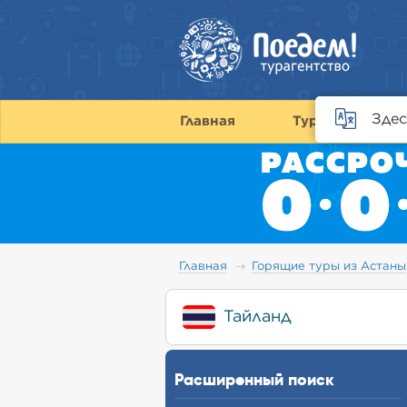
Здес
Главная
Туры
С
Главная
Горящие туры из Астаны
Тайланд
Расширенный поиск