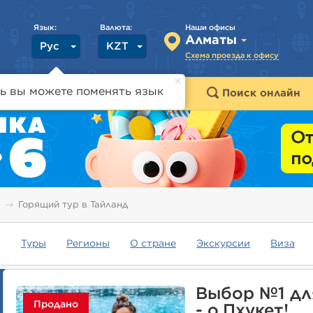
Язык:
Валюта:
Наши офисы
Алматы
Рус
KZT
Схема проезда к офису
ь вы можете поменять язык
траны
Горящие туры
Поиск онлайн
Горящий тур в Тайланд
Туры
Регионы
О стране
Экскурсии
Виза
Выбор №1 дл
Продано
- о.Пхукет!