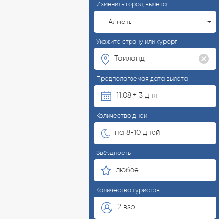
Изменить город вылета
Алматы
Укажите страну или курорт
Предполагаемая дата вылета
11.08 ± 3 дня
Количество дней
на 8-10 дней
Звёздность
любое
Количество туристов
2 взр