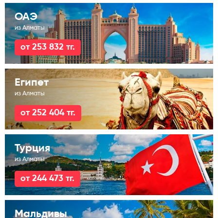
ОАЭ
из Алматы
от 253 832 тг.
Египет
из Алматы
от 252 404 тг.
Турция
из Алматы
от 244 473 тг.
Мальдивы