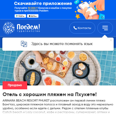
Поиск туров
Контакты
Горящие туры для Астаны
Здесь вы можете поменять язык
Продано
Отель с хорошим пляжем на Пхукете!
ARINARA BEACH RESORT PHUKET расположен ан первой линии пляжа
Бангтао, широкая пляжная полоса и плавный заход в воду это нереально
удобно, особенно если едете с детьми. Рядом с отелем пляжные клубы
Catch beach и Lazy coconut, кафе и рестораны, супермаркет, аптеки и