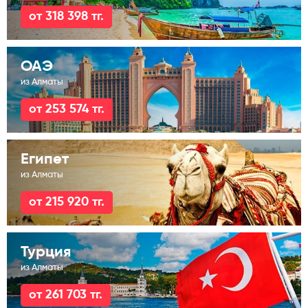
от 318 398 тг.
ОАЭ
из Алматы
от 253 574 тг.
Египет
из Алматы
от 215 920 тг.
Турция
из Алматы
от 261 703 тг.