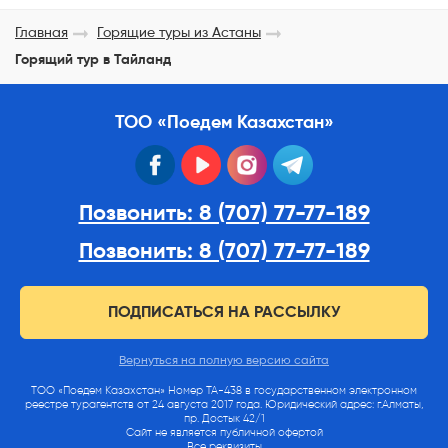
Главная
Горящие туры из Астаны
Горящий тур в Тайланд
ТОО «Поедем Казахстан»
facebook
youtube
instagram
telegram
Позвонить: 8 (707) 77-77-189
Позвонить: 8 (707) 77-77-189
ПОДПИСАТЬСЯ НА РАССЫЛКУ
Вернуться на полную версию сайта
ТОО «Поедем Казахстан» Номер ТА-438 в государственном электронном
реестре турагентств от 24 августа 2017 года. Юридический адрес: г.Алматы,
пр. Достык 42/1
Сайт не является публичной офертой
Все реквизиты