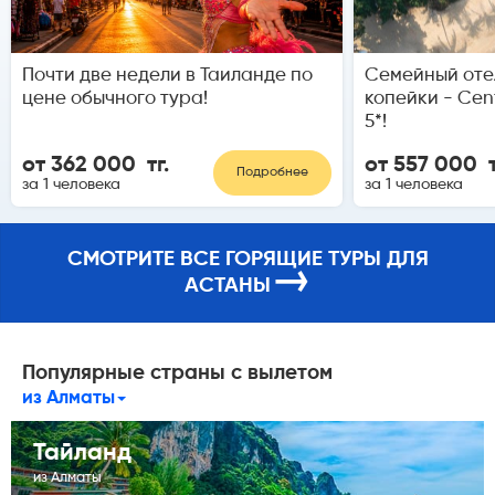
Почти две недели в Таиланде по
Семейный отел
цене обычного тура!
копейки - Cen
5*!
от 362 000 тг.
от 557 000 т
Подробнее
за 1 человека
за 1 человека
СМОТРИТЕ ВСЕ ГОРЯЩИЕ ТУРЫ ДЛЯ
→
АСТАНЫ
Популярные страны с вылетом
из Алматы
Тайланд
из Алматы