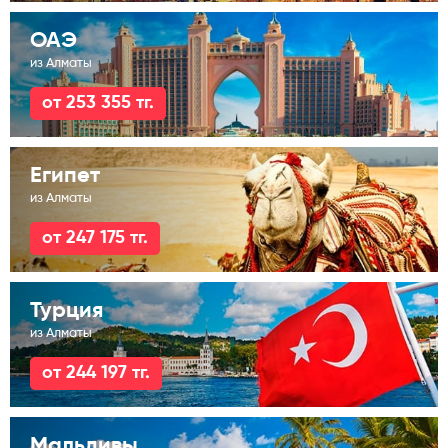
ОАЭ
из Алматы
от 253 355 тг.
Египет
из Алматы
от 247 175 тг.
Турция
из Алматы
от 244 197 тг.
Мальдивы