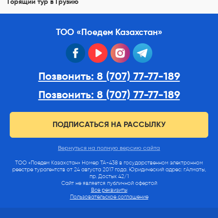
Горящий тур в Грузию
ТОО «Поедем Казахстан»
facebook
youtube
instagram
telegram
Позвонить: 8 (707) 77-77-189
Позвонить: 8 (707) 77-77-189
ПОДПИСАТЬСЯ НА РАССЫЛКУ
Вернуться на полную версию сайта
ТОО «Поедем Казахстан» Номер ТА-438 в государственном электронном
реестре турагентств от 24 августа 2017 года. Юридический адрес: г.Алматы,
пр. Достык 42/1
Сайт не является публичной офертой
Все реквизиты
Пользовательское соглашение