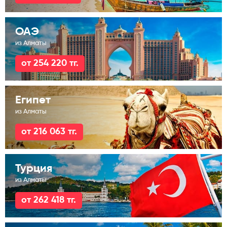
ОАЭ
из Алматы
от 254 220 тг.
Египет
из Алматы
от 216 063 тг.
Турция
из Алматы
от 262 418 тг.