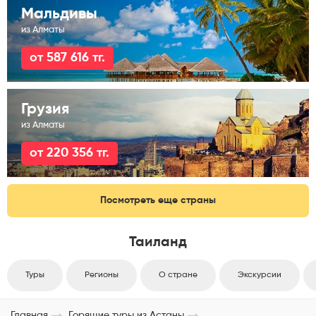
Мальдивы
из Алматы
от 587 616 тг.
Грузия
из Алматы
от 220 356 тг.
Посмотреть еще страны
Таиланд
Туры
Регионы
О стране
Экскурсии
Главная
Горящие туры из Астаны