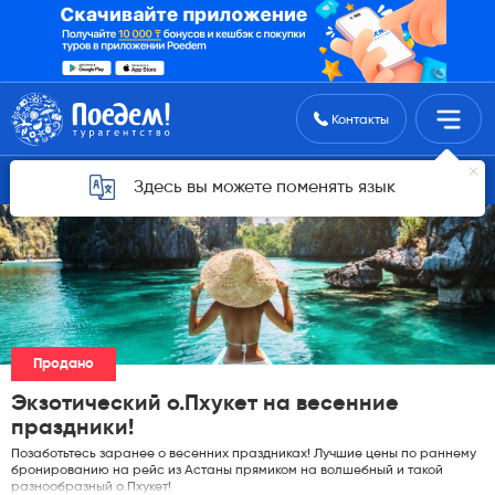
Поиск туров
Контакты
Горящие туры для Астаны
Здесь вы можете поменять язык
Продано
Экзотический о.Пхукет на весенние
праздники!
Позаботьтесь заранее о весенних праздниках! Лучшие цены по раннему
бронированию на рейс из Астаны прямиком на волшебный и такой
разнообразный о.Пхукет!