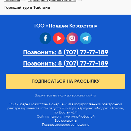
Горящий тур в Тайланд
ТОО «Поедем Казахстан»
facebook
youtube
instagram
telegram
Позвонить: 8 (707) 77-77-189
Позвонить: 8 (707) 77-77-189
ПОДПИСАТЬСЯ НА РАССЫЛКУ
Вернуться на полную версию сайта
ТОО «Поедем Казахстан» Номер ТА-438 в государственном электронном
реестре турагентств от 24 августа 2017 года. Юридический адрес: г.Алматы,
пр. Достык 42/1
Сайт не является публичной офертой
Все реквизиты
Пользовательское соглашение